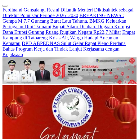
Ferdinand Gansalangi Resmi Dilantik Menteri Diktisaintek sebagai
Direktur Polnustar Periode 2026–2030
BREAKING NEWS :
Gempa M 7,7 Guncang Barat Laut Tahuna, BMKG Keluarkan
Peringatan Dini Tsunami
Bupati Sitaro Ditahan, Dugaan Korupsi
Dana Erupsi Gunung Ruang Rugikan Negara Rp22,7 Miliar
Empat
Kampung di Tatoareng Krisis Air, Warga Hadapi Ancaman
Kemarau
DPD ABPEDNAS Sulut Gelar Rapat Pleno Perdana
Bahas Program Kerja dan Tindak Lanjut Kerjasama dengan
Kejaksaan