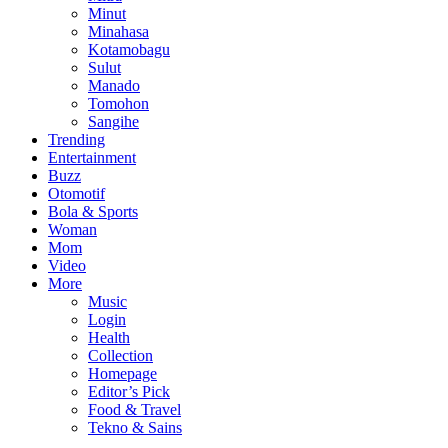
Minut
Minahasa
Kotamobagu
Sulut
Manado
Tomohon
Sangihe
Trending
Entertainment
Buzz
Otomotif
Bola & Sports
Woman
Mom
Video
More
Music
Login
Health
Collection
Homepage
Editor’s Pick
Food & Travel
Tekno & Sains