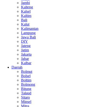
Jambi
Kalteng
Kalsel
Kaltim
Bali
Kalut
Kalimantan
Lampung
Jawa Bali
DIY
Jateng
Jatim
Jakarta
Jabar
Kalbar
Daerah
Bolmut
Bolsel
Boltim
Bolmong
Bitung
Talaud
Sitaro
Minsel
Mitra