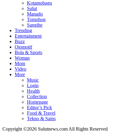
Kotamobagu
Sulut
Manado
Tomohon
Sangihe
Trending
Entertainment
Buzz
Otomotif
Bola & Sports
Woman
Mom
Video
More
Music
Login
Health
Collection
Homepage
Editor’s Pick
Food & Travel
Tekno & Sains
Copyright ©2026 Sulutnews.com All Rights Reserved