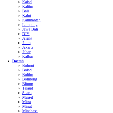
Kalsel
Kaltim
Bali
Kalut
Kalimantan
Lampung
Jawa Bali
DIY
Jateng
Jatim
Jakarta
Jabar
Kalbar
Daerah
Bolmut
Bolsel
Boltim
Bolmong
Bitung
Talaud
Sitaro
Minsel
Mitra
Minut
Minahasa