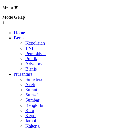
Menu
✖
Mode Gelap
Home
Berita
Kepolisian
TNI
Pendidikan
Politik
Advetorial
Bisnis
Nusantara
Sumatera
Aceh
Sumut
Sumsel
Sumbar
Bengkulu
Riau
Kepri
Jambi
Kalteng