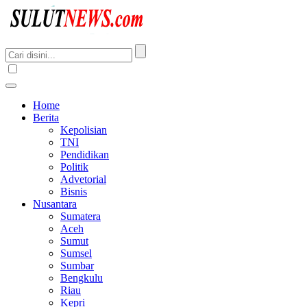
Home
Berita
Kepolisian
TNI
Pendidikan
Politik
Advetorial
Bisnis
Nusantara
Sumatera
Aceh
Sumut
Sumsel
Sumbar
Bengkulu
Riau
Kepri