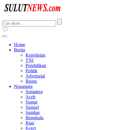
Home
Berita
Kepolisian
TNI
Pendidikan
Politik
Advetorial
Bisnis
Nusantara
Sumatera
Aceh
Sumut
Sumsel
Sumbar
Bengkulu
Riau
Kepri