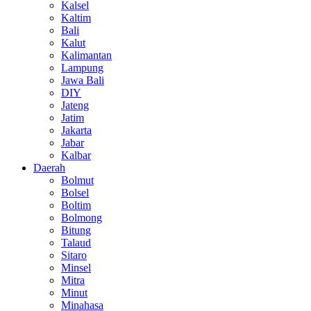
Kalsel
Kaltim
Bali
Kalut
Kalimantan
Lampung
Jawa Bali
DIY
Jateng
Jatim
Jakarta
Jabar
Kalbar
Daerah
Bolmut
Bolsel
Boltim
Bolmong
Bitung
Talaud
Sitaro
Minsel
Mitra
Minut
Minahasa