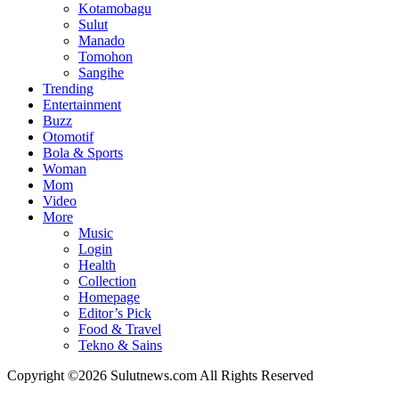
Kotamobagu
Sulut
Manado
Tomohon
Sangihe
Trending
Entertainment
Buzz
Otomotif
Bola & Sports
Woman
Mom
Video
More
Music
Login
Health
Collection
Homepage
Editor’s Pick
Food & Travel
Tekno & Sains
Copyright ©2026 Sulutnews.com All Rights Reserved