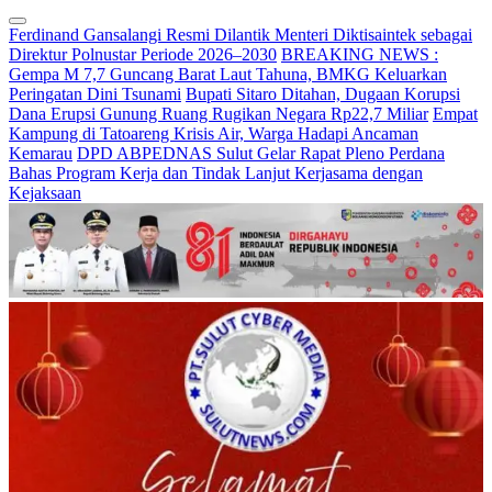
Ferdinand Gansalangi Resmi Dilantik Menteri Diktisaintek sebagai
Direktur Polnustar Periode 2026–2030
BREAKING NEWS :
Gempa M 7,7 Guncang Barat Laut Tahuna, BMKG Keluarkan
Peringatan Dini Tsunami
Bupati Sitaro Ditahan, Dugaan Korupsi
Dana Erupsi Gunung Ruang Rugikan Negara Rp22,7 Miliar
Empat
Kampung di Tatoareng Krisis Air, Warga Hadapi Ancaman
Kemarau
DPD ABPEDNAS Sulut Gelar Rapat Pleno Perdana
Bahas Program Kerja dan Tindak Lanjut Kerjasama dengan
Kejaksaan