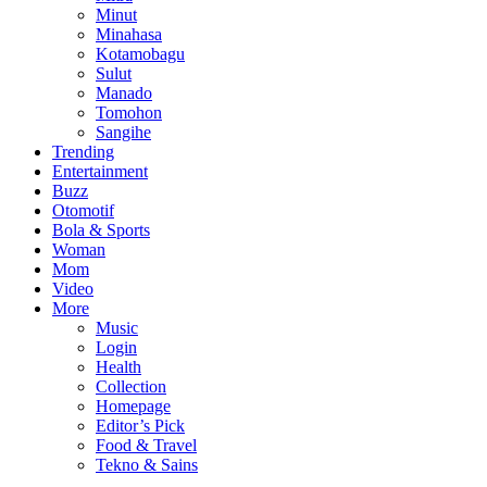
Minut
Minahasa
Kotamobagu
Sulut
Manado
Tomohon
Sangihe
Trending
Entertainment
Buzz
Otomotif
Bola & Sports
Woman
Mom
Video
More
Music
Login
Health
Collection
Homepage
Editor’s Pick
Food & Travel
Tekno & Sains