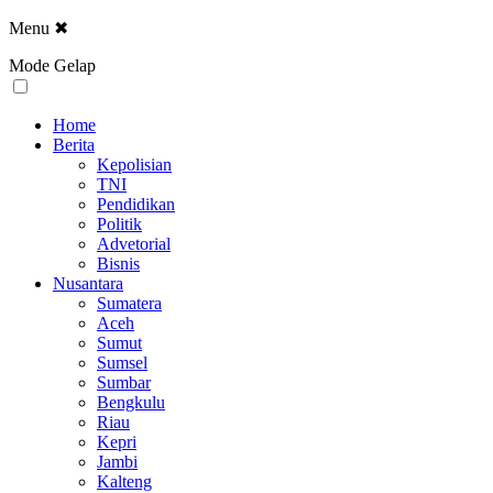
Menu
✖
Mode Gelap
Home
Berita
Kepolisian
TNI
Pendidikan
Politik
Advetorial
Bisnis
Nusantara
Sumatera
Aceh
Sumut
Sumsel
Sumbar
Bengkulu
Riau
Kepri
Jambi
Kalteng