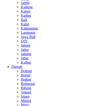
Jambi
Kalteng
Kalsel
Kaltim
Bali
Kalut
Kalimantan
Lampung
Jawa Bali
DIY
Jateng
Jatim
Jakarta
Jabar
Kalbar
Daerah
Bolmut
Bolsel
Boltim
Bolmong
Bitung
Talaud
Sitaro
Minsel
Mitra