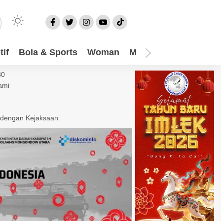
if
Bola & Sports
Woman
Mom
Video
More
30
ami
 dengan Kejaksaan