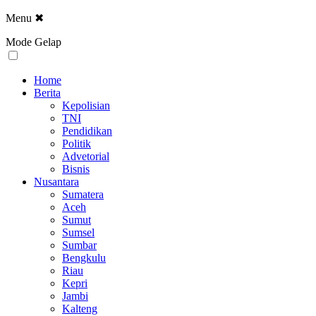
Menu
✖
Mode Gelap
Home
Berita
Kepolisian
TNI
Pendidikan
Politik
Advetorial
Bisnis
Nusantara
Sumatera
Aceh
Sumut
Sumsel
Sumbar
Bengkulu
Riau
Kepri
Jambi
Kalteng