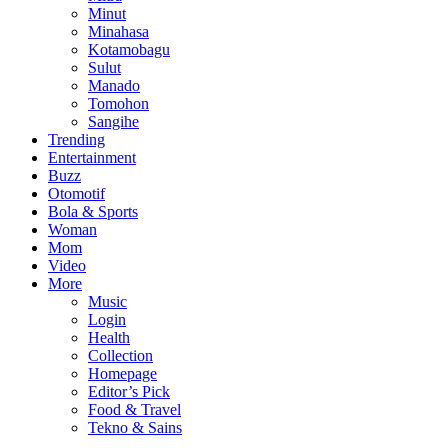
Minut
Minahasa
Kotamobagu
Sulut
Manado
Tomohon
Sangihe
Trending
Entertainment
Buzz
Otomotif
Bola & Sports
Woman
Mom
Video
More
Music
Login
Health
Collection
Homepage
Editor’s Pick
Food & Travel
Tekno & Sains