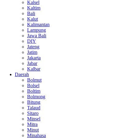
Kalsel
Kaltim
Bali
Kalut
Kalimantan
Lampung
Jawa Bali
DIY
Jateng
Jatim
Jakarta
Jabar
Kalbar
Daerah
Bolmut
Bolsel
Boltim
Bolmong
Bitung
Talaud
Sitaro
Minsel
Mitra
Minut
Minahasa