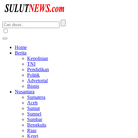
Home
Berita
Kepolisian
TNI
Pendidikan
Politik
Advetorial
Bisnis
Nusantara
Sumatera
Aceh
Sumut
Sumsel
Sumbar
Bengkulu
Riau
Kepri