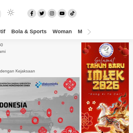
if
Bola & Sports
Woman
Mom
Video
More
30
ami
 dengan Kejaksaan