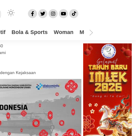
if
Bola & Sports
Woman
Mom
Video
More
30
ami
 dengan Kejaksaan