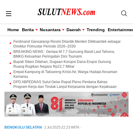
Home
Berita
Nusantara
Daerah
Trending
Entertainme
Ferdinand Gansalangi Resmi Dilantik Menteri Diktisaintek sebagai
Direktur Polnustar Periode 2026–2030
BREAKING NEWS : Gempa M 7,7 Guncang Barat Laut Tahuna,
BMKG Keluarkan Peringatan Dini Tsunami
Bupati Sitaro Ditahan, Dugaan Korupsi Dana Erupsi Gunung
Ruang Rugikan Negara Rp22,7 Miliar
Empat Kampung di Tatoareng Krisis Air, Warga Hadapi Ancaman
Kemarau
DPD ABPEDNAS Sulut Gelar Rapat Pleno Perdana Bahas
Program Kerja dan Tindak Lanjut Kerjasama dengan Kejaksaan
BENGKULU SELATAN
· 1 Jul 2025
22:23
WITA
·