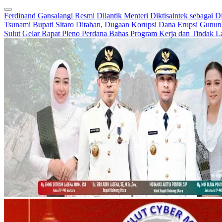
Ferdinand Gansalangi Resmi Dilantik Menteri Diktisaintek sebagai D
Tsunami
Bupati Sitaro Ditahan, Dugaan Korupsi Dana Erupsi Gunu
Sulut Gelar Rapat Pleno Perdana Bahas Program Kerja dan Tindak L