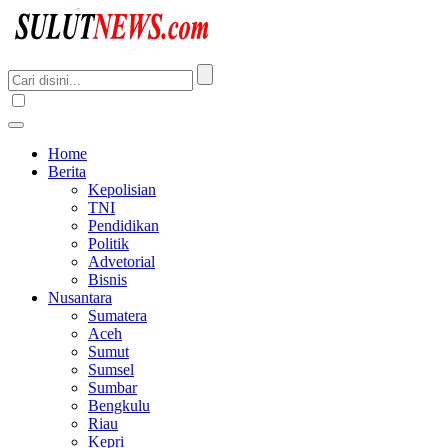
Home
Berita
Kepolisian
TNI
Pendidikan
Politik
Advetorial
Bisnis
Nusantara
Sumatera
Aceh
Sumut
Sumsel
Sumbar
Bengkulu
Riau
Kepri