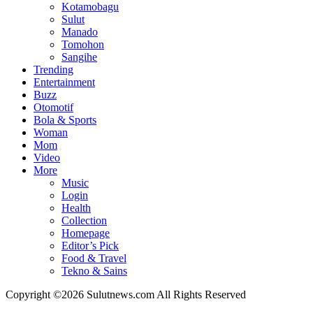
Kotamobagu
Sulut
Manado
Tomohon
Sangihe
Trending
Entertainment
Buzz
Otomotif
Bola & Sports
Woman
Mom
Video
More
Music
Login
Health
Collection
Homepage
Editor’s Pick
Food & Travel
Tekno & Sains
Copyright ©2026 Sulutnews.com All Rights Reserved