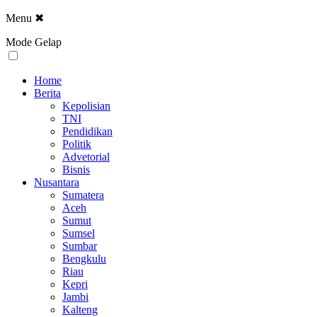
Menu
✖
Mode Gelap
Home
Berita
Kepolisian
TNI
Pendidikan
Politik
Advetorial
Bisnis
Nusantara
Sumatera
Aceh
Sumut
Sumsel
Sumbar
Bengkulu
Riau
Kepri
Jambi
Kalteng