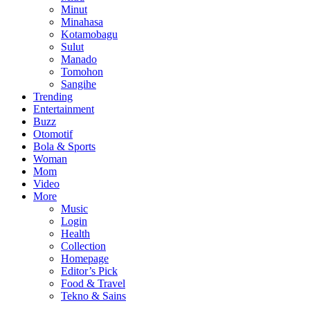
Minut
Minahasa
Kotamobagu
Sulut
Manado
Tomohon
Sangihe
Trending
Entertainment
Buzz
Otomotif
Bola & Sports
Woman
Mom
Video
More
Music
Login
Health
Collection
Homepage
Editor’s Pick
Food & Travel
Tekno & Sains