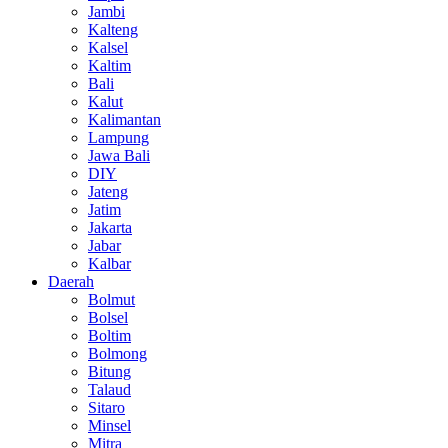
Jambi
Kalteng
Kalsel
Kaltim
Bali
Kalut
Kalimantan
Lampung
Jawa Bali
DIY
Jateng
Jatim
Jakarta
Jabar
Kalbar
Daerah
Bolmut
Bolsel
Boltim
Bolmong
Bitung
Talaud
Sitaro
Minsel
Mitra