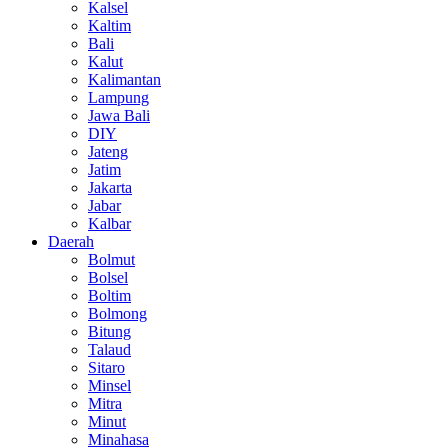
Kalsel
Kaltim
Bali
Kalut
Kalimantan
Lampung
Jawa Bali
DIY
Jateng
Jatim
Jakarta
Jabar
Kalbar
Daerah
Bolmut
Bolsel
Boltim
Bolmong
Bitung
Talaud
Sitaro
Minsel
Mitra
Minut
Minahasa