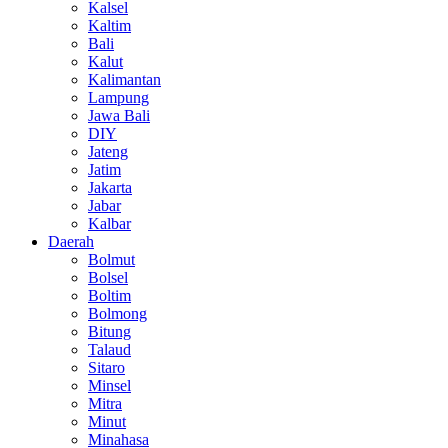
Kalsel
Kaltim
Bali
Kalut
Kalimantan
Lampung
Jawa Bali
DIY
Jateng
Jatim
Jakarta
Jabar
Kalbar
Daerah
Bolmut
Bolsel
Boltim
Bolmong
Bitung
Talaud
Sitaro
Minsel
Mitra
Minut
Minahasa