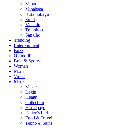
Minut
Minahasa
Kotamobagu
Sulut
Manado
Tomohon
Sangihe
Trending
Entertainment
Buzz
Otomotif
Bola & Sports
Woman
Mom
Video
More
Music
Login
Health
Collection
Homepage
Editor’s Pick
Food & Travel
Tekno & Sains