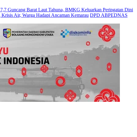
Guncang Barat Laut Tahuna, BMKG Keluarkan Peringatan Dini
 Krisis Air, Warga Hadapi Ancaman Kemarau
DPD ABPEDNAS