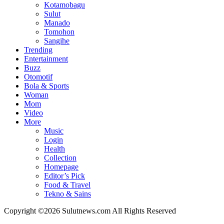
Kotamobagu
Sulut
Manado
Tomohon
Sangihe
Trending
Entertainment
Buzz
Otomotif
Bola & Sports
Woman
Mom
Video
More
Music
Login
Health
Collection
Homepage
Editor’s Pick
Food & Travel
Tekno & Sains
Copyright ©2026 Sulutnews.com All Rights Reserved