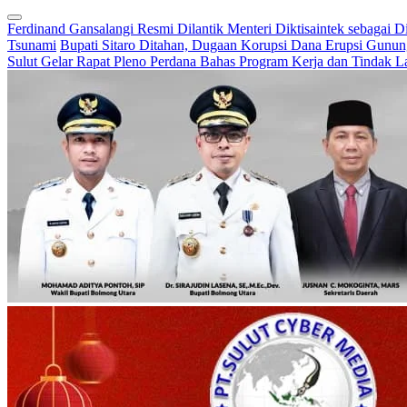
Ferdinand Gansalangi Resmi Dilantik Menteri Diktisaintek sebagai D
Tsunami
Bupati Sitaro Ditahan, Dugaan Korupsi Dana Erupsi Gunu
Sulut Gelar Rapat Pleno Perdana Bahas Program Kerja dan Tindak L