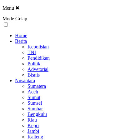
Menu
✖
Mode Gelap
Home
Berita
Kepolisian
TNI
Pendidikan
Politik
Advetorial
Bisnis
Nusantara
Sumatera
Aceh
Sumut
Sumsel
Sumbar
Bengkulu
Riau
Kepri
Jambi
Kalteng