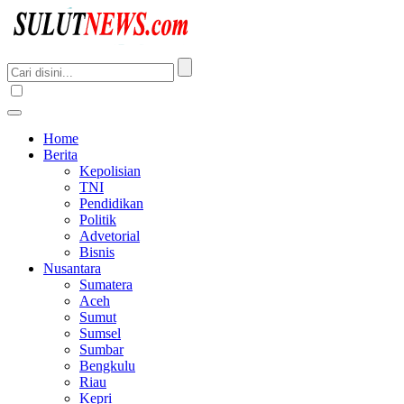
Home
Berita
Kepolisian
TNI
Pendidikan
Politik
Advetorial
Bisnis
Nusantara
Sumatera
Aceh
Sumut
Sumsel
Sumbar
Bengkulu
Riau
Kepri