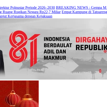
irektur Polnustar Periode 2026–2030
BREAKING NEWS : Gempa M 7,7 
ng Ruang Rugikan Negara Rp22,7 Miliar
Empat Kampung di Tatoareng
anjut Kerjasama dengan Kejaksaan