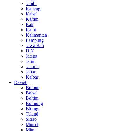
Jambi
Kalteng
Kalsel
Kaltim
Bali
Kalut
Kalimantan
Lampung
Jawa Bali
DIY
Jateng
Jatim
Jakarta
Jabar
Kalbar
Daerah
Bolmut
Bolsel
Boltim
Bolmong
Bitung
Talaud
Sitaro
Minsel
Mitra