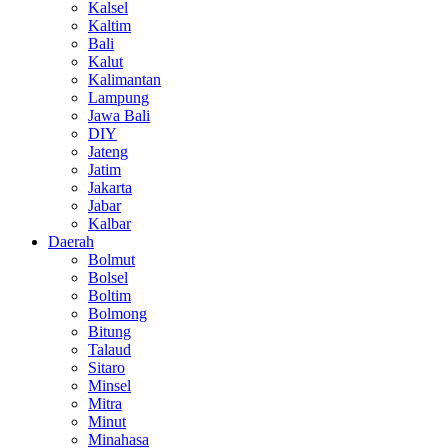
Kalsel
Kaltim
Bali
Kalut
Kalimantan
Lampung
Jawa Bali
DIY
Jateng
Jatim
Jakarta
Jabar
Kalbar
Daerah
Bolmut
Bolsel
Boltim
Bolmong
Bitung
Talaud
Sitaro
Minsel
Mitra
Minut
Minahasa