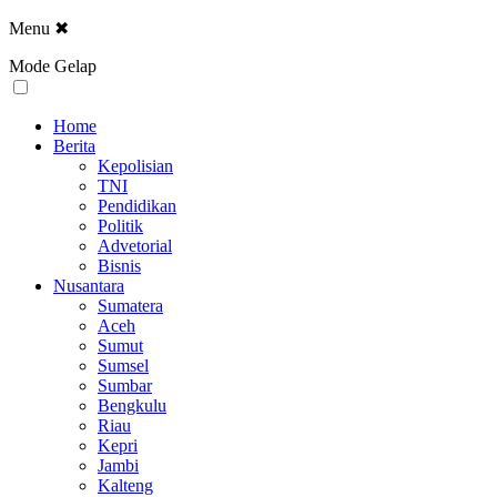
Menu
✖
Mode Gelap
Home
Berita
Kepolisian
TNI
Pendidikan
Politik
Advetorial
Bisnis
Nusantara
Sumatera
Aceh
Sumut
Sumsel
Sumbar
Bengkulu
Riau
Kepri
Jambi
Kalteng