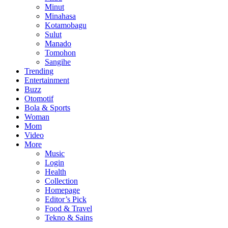
Minut
Minahasa
Kotamobagu
Sulut
Manado
Tomohon
Sangihe
Trending
Entertainment
Buzz
Otomotif
Bola & Sports
Woman
Mom
Video
More
Music
Login
Health
Collection
Homepage
Editor’s Pick
Food & Travel
Tekno & Sains