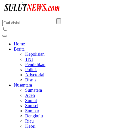
Home
Berita
Kepolisian
TNI
Pendidikan
Politik
Advetorial
Bisnis
Nusantara
Sumatera
Aceh
Sumut
Sumsel
Sumbar
Bengkulu
Riau
Kepri