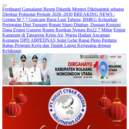
Ferdinand Gansalangi Resmi Dilantik Menteri Diktisaintek sebagai
Direktur Polnustar Periode 2026–2030
BREAKING NEWS :
Gempa M 7,7 Guncang Barat Laut Tahuna, BMKG Keluarkan
Peringatan Dini Tsunami
Bupati Sitaro Ditahan, Dugaan Korupsi
Dana Erupsi Gunung Ruang Rugikan Negara Rp22,7 Miliar
Empat
Kampung di Tatoareng Krisis Air, Warga Hadapi Ancaman
Kemarau
DPD ABPEDNAS Sulut Gelar Rapat Pleno Perdana
Bahas Program Kerja dan Tindak Lanjut Kerjasama dengan
Kejaksaan