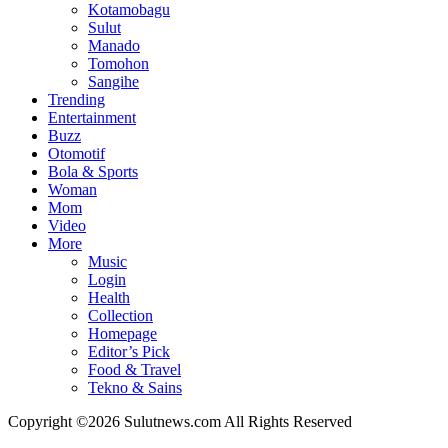
Kotamobagu
Sulut
Manado
Tomohon
Sangihe
Trending
Entertainment
Buzz
Otomotif
Bola & Sports
Woman
Mom
Video
More
Music
Login
Health
Collection
Homepage
Editor’s Pick
Food & Travel
Tekno & Sains
Copyright ©2026 Sulutnews.com All Rights Reserved