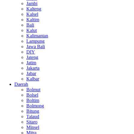
Jambi
Kalteng
Kalsel
Kaltim
Bali
Kalut
Kalimantan
Lampung
Jawa Bali
DIY
Jateng
Jatim
Jakarta
Jabar
Kalbar
Daerah
Bolmut
Bolsel
Boltim
Bolmong
Bitung
Talaud
Sitaro
Minsel
Mitra