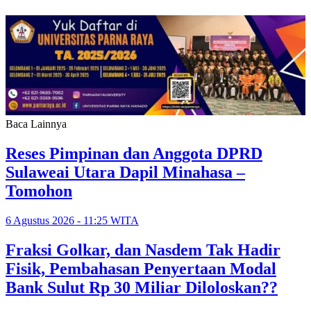
Baca Lainnya
Reses Pimpinan dan Anggota DPRD
Sulaweai Utara Dapil Minahasa –
Tomohon
6 Agustus 2026 - 11:25 WITA
Fraksi Golkar, dan Nasdem Tak Hadir
Fisik, Pembahasan Penyertaan Modal
Bank Sulut Rp 30 Miliar Diloloskan??