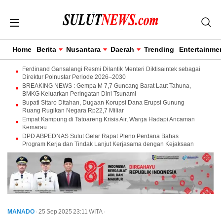
Home
Berita
Nusantara
Daerah
Trending
Entertainme
Ferdinand Gansalangi Resmi Dilantik Menteri Diktisaintek sebagai
Direktur Polnustar Periode 2026–2030
BREAKING NEWS : Gempa M 7,7 Guncang Barat Laut Tahuna,
BMKG Keluarkan Peringatan Dini Tsunami
Bupati Sitaro Ditahan, Dugaan Korupsi Dana Erupsi Gunung
Ruang Rugikan Negara Rp22,7 Miliar
Empat Kampung di Tatoareng Krisis Air, Warga Hadapi Ancaman
Kemarau
DPD ABPEDNAS Sulut Gelar Rapat Pleno Perdana Bahas
Program Kerja dan Tindak Lanjut Kerjasama dengan Kejaksaan
MANADO
· 25 Sep 2025
23:11
WITA
·