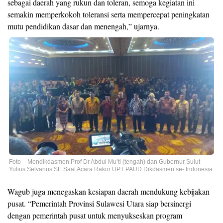
sebagai daerah yang rukun dan toleran, semoga kegiatan ini
semakin memperkokoh toleransi serta mempercepat peningkatan
mutu pendidikan dasar dan menengah,” ujarnya.
Foto – Mendikdasmen Prof Dr Abdul Mu’ti (tengah) dan Gubernur Sulut
Yulius Selvanus SE Saat Acara Rakor UPT PAUD Dikdasmen se- Indonesia
Wagub juga menegaskan kesiapan daerah mendukung kebijakan
pusat. “Pemerintah Provinsi Sulawesi Utara siap bersinergi
dengan pemerintah pusat untuk menyukseskan program