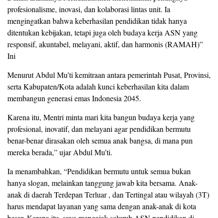
profesionalisme, inovasi, dan kolaborasi lintas unit. Ia
mengingatkan bahwa keberhasilan pendidikan tidak hanya
ditentukan kebijakan, tetapi juga oleh budaya kerja ASN yang
responsif, akuntabel, melayani, aktif, dan harmonis (RAMAH)”
Ini
Menurut Abdul Mu’ti kemitraan antara pemerintah Pusat, Provinsi,
serta Kabupaten/Kota adalah kunci keberhasilan kita dalam
membangun generasi emas Indonesia 2045.
Karena itu, Mentri minta mari kita bangun budaya kerja yang
profesional, inovatif, dan melayani agar pendidikan bermutu
benar-benar dirasakan oleh semua anak bangsa, di mana pun
mereka berada,” ujar Abdul Mu’ti.
Ia menambahkan, “Pendidikan bermutu untuk semua bukan
hanya slogan, melainkan tanggung jawab kita bersama. Anak-
anak di daerah Terdepan Terluar , dan Tertingal atau wilayah (3T)
harus mendapat layanan yang sama dengan anak-anak di kota
besar. Karena itu, saya mengajak seluruh ASN pendidikan di