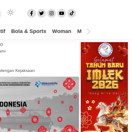
if
Bola & Sports
Woman
Mom
Video
More
30
ami
 dengan Kejaksaan