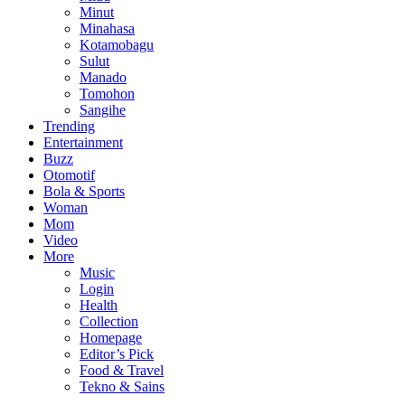
Minut
Minahasa
Kotamobagu
Sulut
Manado
Tomohon
Sangihe
Trending
Entertainment
Buzz
Otomotif
Bola & Sports
Woman
Mom
Video
More
Music
Login
Health
Collection
Homepage
Editor’s Pick
Food & Travel
Tekno & Sains