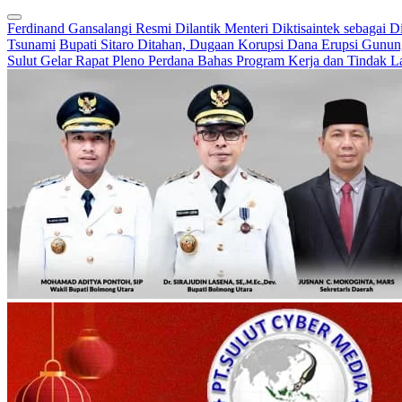
Ferdinand Gansalangi Resmi Dilantik Menteri Diktisaintek sebagai D
Tsunami
Bupati Sitaro Ditahan, Dugaan Korupsi Dana Erupsi Gunu
Sulut Gelar Rapat Pleno Perdana Bahas Program Kerja dan Tindak L