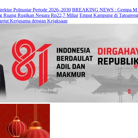
irektur Polnustar Periode 2026–2030
BREAKING NEWS : Gempa M 7,7 
ng Ruang Rugikan Negara Rp22,7 Miliar
Empat Kampung di Tatoareng
anjut Kerjasama dengan Kejaksaan