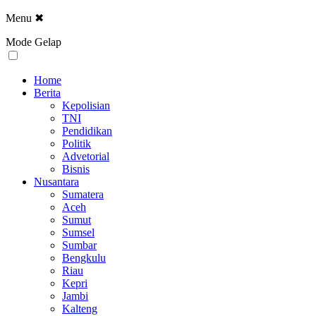
Menu
✖
Mode Gelap
Home
Berita
Kepolisian
TNI
Pendidikan
Politik
Advetorial
Bisnis
Nusantara
Sumatera
Aceh
Sumut
Sumsel
Sumbar
Bengkulu
Riau
Kepri
Jambi
Kalteng