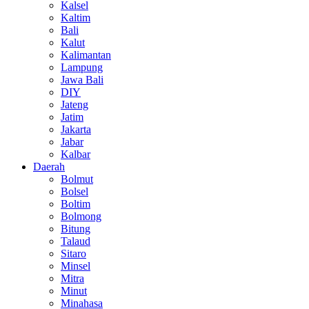
Kalsel
Kaltim
Bali
Kalut
Kalimantan
Lampung
Jawa Bali
DIY
Jateng
Jatim
Jakarta
Jabar
Kalbar
Daerah
Bolmut
Bolsel
Boltim
Bolmong
Bitung
Talaud
Sitaro
Minsel
Mitra
Minut
Minahasa