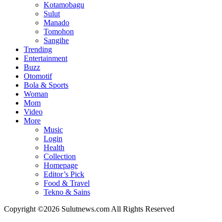
Kotamobagu
Sulut
Manado
Tomohon
Sangihe
Trending
Entertainment
Buzz
Otomotif
Bola & Sports
Woman
Mom
Video
More
Music
Login
Health
Collection
Homepage
Editor’s Pick
Food & Travel
Tekno & Sains
Copyright ©2026 Sulutnews.com All Rights Reserved