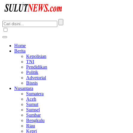
Home
Berita
Kepolisian
TNI
Pendidikan
Politik
Advetorial
Bisnis
Nusantara
Sumatera
Aceh
Sumut
Sumsel
Sumbar
Bengkulu
Riau
Kepri