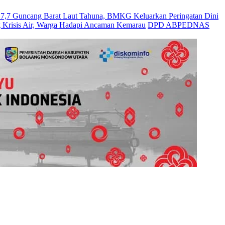
Guncang Barat Laut Tahuna, BMKG Keluarkan Peringatan Dini
 Krisis Air, Warga Hadapi Ancaman Kemarau
DPD ABPEDNAS