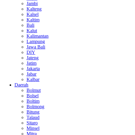
Jambi
Kalteng
Kalsel
Kaltim
Bali
Kalut
Kalimantan
Lampung
Jawa Bali
DIY
Jateng
Jatim
Jakarta
Jabar
Kalbar
Daerah
Bolmut
Bolsel
Boltim
Bolmong
Bitung
Talaud
Sitaro
Minsel
Mitra