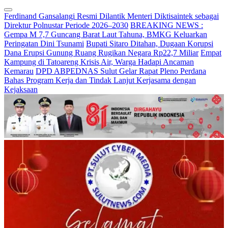
Ferdinand Gansalangi Resmi Dilantik Menteri Diktisaintek sebagai
Direktur Polnustar Periode 2026–2030
BREAKING NEWS :
Gempa M 7,7 Guncang Barat Laut Tahuna, BMKG Keluarkan
Peringatan Dini Tsunami
Bupati Sitaro Ditahan, Dugaan Korupsi
Dana Erupsi Gunung Ruang Rugikan Negara Rp22,7 Miliar
Empat
Kampung di Tatoareng Krisis Air, Warga Hadapi Ancaman
Kemarau
DPD ABPEDNAS Sulut Gelar Rapat Pleno Perdana
Bahas Program Kerja dan Tindak Lanjut Kerjasama dengan
Kejaksaan