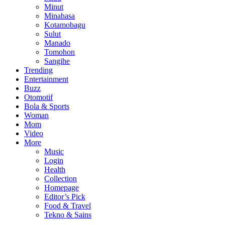
Minut
Minahasa
Kotamobagu
Sulut
Manado
Tomohon
Sangihe
Trending
Entertainment
Buzz
Otomotif
Bola & Sports
Woman
Mom
Video
More
Music
Login
Health
Collection
Homepage
Editor’s Pick
Food & Travel
Tekno & Sains