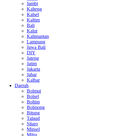
Jambi
Kalteng
Kalsel
Kaltim
Bali
Kalut
Kalimantan
Lampung
Jawa Bali
DIY
Jateng
Jatim
Jakarta
Jabar
Kalbar
Daerah
Bolmut
Bolsel
Boltim
Bolmong
Bitung
Talaud
Sitaro
Minsel
Mitra