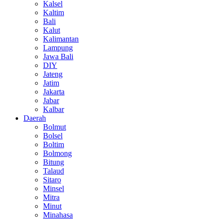
Kalsel
Kaltim
Bali
Kalut
Kalimantan
Lampung
Jawa Bali
DIY
Jateng
Jatim
Jakarta
Jabar
Kalbar
Daerah
Bolmut
Bolsel
Boltim
Bolmong
Bitung
Talaud
Sitaro
Minsel
Mitra
Minut
Minahasa