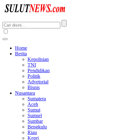
Home
Berita
Kepolisian
TNI
Pendidikan
Politik
Advetorial
Bisnis
Nusantara
Sumatera
Aceh
Sumut
Sumsel
Sumbar
Bengkulu
Riau
Kepri