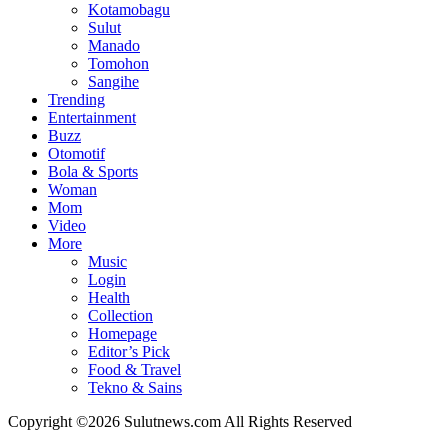
Kotamobagu
Sulut
Manado
Tomohon
Sangihe
Trending
Entertainment
Buzz
Otomotif
Bola & Sports
Woman
Mom
Video
More
Music
Login
Health
Collection
Homepage
Editor’s Pick
Food & Travel
Tekno & Sains
Copyright ©2026 Sulutnews.com All Rights Reserved