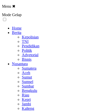
Menu
✖
Mode Gelap
Home
Berita
Kepolisian
TNI
Pendidikan
Politik
Advetorial
Bisnis
Nusantara
Sumatera
Aceh
Sumut
Sumsel
Sumbar
Bengkulu
Riau
Kepri
Jambi
Kalteng