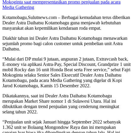
Mokoginta saat mempresentasikan promo penjualan pada acara
Media Gathering
Kotamobagu,Sulutnews.com – Berbagai kemudahan terus diberikan
Dealer Astra Daihatsu Kotamobagu guna menjawab kebutuhan
masyarakat akan kepemilikan kendaraan roda empat.
Diakhir tahun ini Dealer Astra Daihatsu Kotamobagu menawarkan
sejumlah promo bagi calon customer untuk pembelian unit Astra
Daihatsu.
“Mulai dari DP mulai 9 jutaan, angsuran 2 jutaan, Extravcash back,
E-money via aplikasi Astra-Pay, Special Discount, Grandprize 1 unit
mobil Rocky dan 16 unit Honda Beat serta Free service,” sebut Fajri
Mokoginta selaku Senior Sales Eksecutif Dealer Astra Daihatsu
Kotamobagu, pada acara Media Gathering yang digelar di Kopi
Jarod Kotamobagu, Kamis 15 Desember 2022.
Dikatakannya, saat ini Dealer Astra Daihatsu Kotamobagu
merupakan Market Share nomor 1 di Sulawesi Utara. Hal ini
dibuktikan dengan trend penjualan yang cenderung meningkat
selang tahun 2022.
“Penjualan unit sejak Januari hingga September 2022 sebanyak
1.362 unit se Bolaang Mongondow Raya dan ini merupakan
capaian luar biasa jika dibandingkan dengan tahun lalu. Hal ini