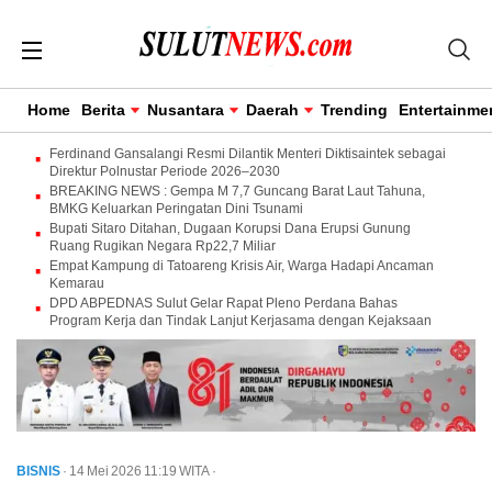
Home
Berita
Nusantara
Daerah
Trending
Entertainme
Ferdinand Gansalangi Resmi Dilantik Menteri Diktisaintek sebagai
Direktur Polnustar Periode 2026–2030
BREAKING NEWS : Gempa M 7,7 Guncang Barat Laut Tahuna,
BMKG Keluarkan Peringatan Dini Tsunami
Bupati Sitaro Ditahan, Dugaan Korupsi Dana Erupsi Gunung
Ruang Rugikan Negara Rp22,7 Miliar
Empat Kampung di Tatoareng Krisis Air, Warga Hadapi Ancaman
Kemarau
DPD ABPEDNAS Sulut Gelar Rapat Pleno Perdana Bahas
Program Kerja dan Tindak Lanjut Kerjasama dengan Kejaksaan
BISNIS
· 14 Mei 2026
11:19
WITA
·