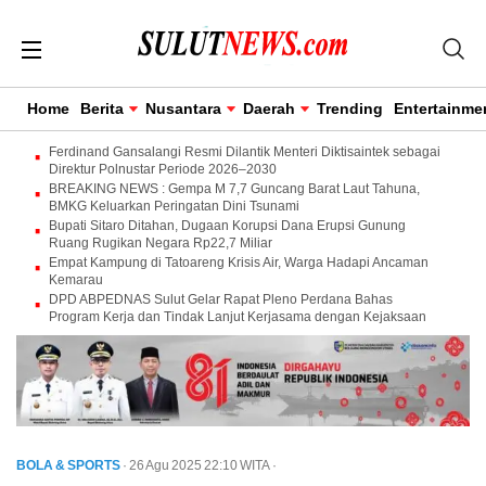
Home
Berita
Nusantara
Daerah
Trending
Entertainme
Ferdinand Gansalangi Resmi Dilantik Menteri Diktisaintek sebagai
Direktur Polnustar Periode 2026–2030
BREAKING NEWS : Gempa M 7,7 Guncang Barat Laut Tahuna,
BMKG Keluarkan Peringatan Dini Tsunami
Bupati Sitaro Ditahan, Dugaan Korupsi Dana Erupsi Gunung
Ruang Rugikan Negara Rp22,7 Miliar
Empat Kampung di Tatoareng Krisis Air, Warga Hadapi Ancaman
Kemarau
DPD ABPEDNAS Sulut Gelar Rapat Pleno Perdana Bahas
Program Kerja dan Tindak Lanjut Kerjasama dengan Kejaksaan
BOLA & SPORTS
· 26 Agu 2025
22:10
WITA
·