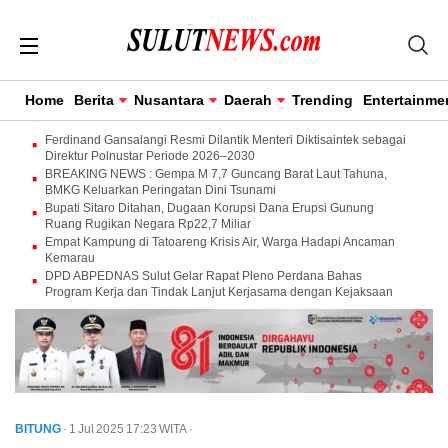
Home
Berita
Nusantara
Daerah
Trending
Entertainme
Ferdinand Gansalangi Resmi Dilantik Menteri Diktisaintek sebagai
Direktur Polnustar Periode 2026–2030
BREAKING NEWS : Gempa M 7,7 Guncang Barat Laut Tahuna,
BMKG Keluarkan Peringatan Dini Tsunami
Bupati Sitaro Ditahan, Dugaan Korupsi Dana Erupsi Gunung
Ruang Rugikan Negara Rp22,7 Miliar
Empat Kampung di Tatoareng Krisis Air, Warga Hadapi Ancaman
Kemarau
DPD ABPEDNAS Sulut Gelar Rapat Pleno Perdana Bahas
Program Kerja dan Tindak Lanjut Kerjasama dengan Kejaksaan
BITUNG
· 1 Jul 2025
17:23
WITA
·