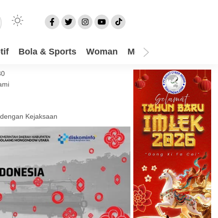
if
Bola & Sports
Woman
Mom
Video
More
30
ami
 dengan Kejaksaan