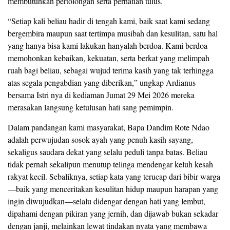
membutuhkan pertolongan serta perhatian tulus.
“Setiap kali beliau hadir di tengah kami, baik saat kami sedang
bergembira maupun saat tertimpa musibah dan kesulitan, satu hal
yang hanya bisa kami lakukan hanyalah berdoa. Kami berdoa
memohonkan kebaikan, kekuatan, serta berkat yang melimpah
ruah bagi beliau, sebagai wujud terima kasih yang tak terhingga
atas segala pengabdian yang diberikan,” ungkap Ardianus
bersama Istri nya di kediaman Jumat 29 Mei 2026 mereka
merasakan langsung ketulusan hati sang pemimpin.
Dalam pandangan kami masyarakat, Bapa Dandim Rote Ndao
adalah perwujudan sosok ayah yang penuh kasih sayang,
sekaligus saudara dekat yang selalu peduli tanpa batas. Beliau
tidak pernah sekalipun menutup telinga mendengar keluh kesah
rakyat kecil. Sebaliknya, setiap kata yang terucap dari bibir warga
—baik yang menceritakan kesulitan hidup maupun harapan yang
ingin diwujudkan—selalu didengar dengan hati yang lembut,
dipahami dengan pikiran yang jernih, dan dijawab bukan sekadar
dengan janji, melainkan lewat tindakan nyata yang membawa