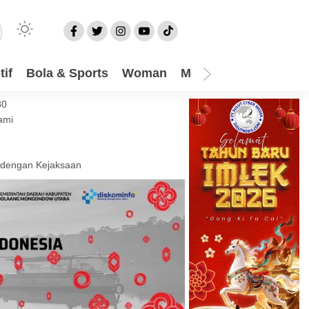
if
Bola & Sports
Woman
Mom
Video
More
30
ami
 dengan Kejaksaan