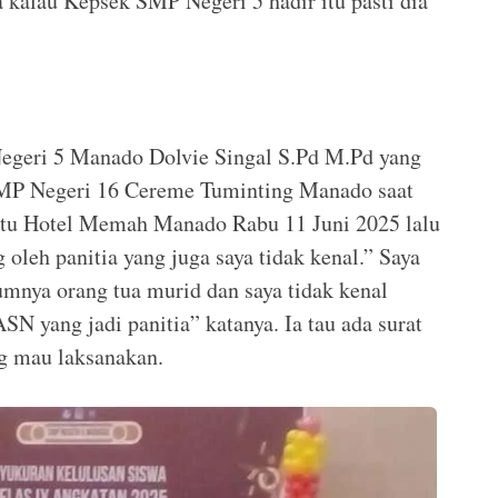
na kalau Kepsek SMP Negeri 5 hadir itu pasti dia
egeri 5 Manado Dolvie Singal S.Pd M.Pd yang
SMP Negeri 16 Cereme Tuminting Manado saat
satu Hotel Memah Manado Rabu 11 Juni 2025 lalu
oleh panitia yang juga saya tidak kenal.” Saya
mnya orang tua murid dan saya tidak kenal
SN yang jadi panitia” katanya. Ia tau ada surat
ng mau laksanakan.