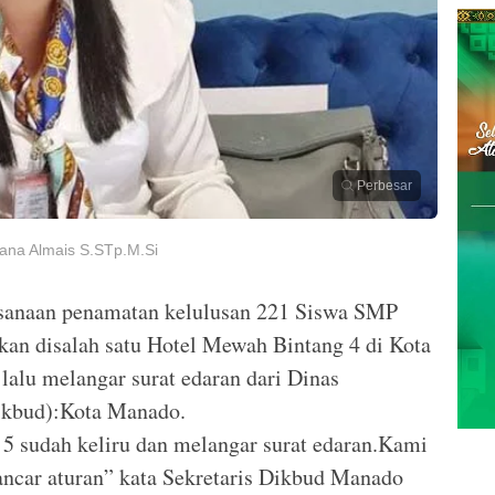
Perbesar
yana Almais S.STp.M.Si
sanaan penamatan kelulusan 221 Siswa SMP
kan disalah satu Hotel Mewah Bintang 4 di Kota
alu melangar surat edaran dari Dinas
ikbud):Kota Manado.
5 sudah keliru dan melangar surat edaran.Kami
ancar aturan” kata Sekretaris Dikbud Manado