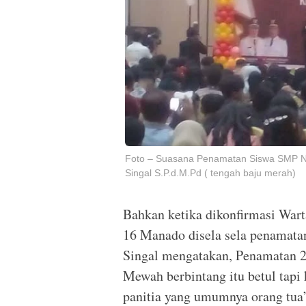
Foto – Suasana Penamatan Siswa SMP Neg
Singal S.P.d.M.Pd ( tengah baju merah)
Bahkan ketika dikonfirmasi War
16 Manado disela sela penamatan
Singal mengatakan, Penamatan 2
Mewah berbintang itu betul tapi 
panitia yang umumnya orang tua