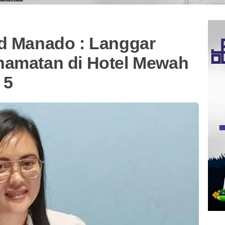
·
ud Manado : Langgar
namatan di Hotel Mewah
 5