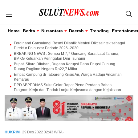
Home
Berita
Nusantara
Daerah
Trending
Entertainme
Ferdinand Gansalangi Resmi Dilantik Menteri Diktisaintek sebagai
Direktur Polnustar Periode 2026–2030
BREAKING NEWS : Gempa M 7,7 Guncang Barat Laut Tahuna,
BMKG Keluarkan Peringatan Dini Tsunami
Bupati Sitaro Ditahan, Dugaan Korupsi Dana Erupsi Gunung
Ruang Rugikan Negara Rp22,7 Miliar
Empat Kampung di Tatoareng Krisis Air, Warga Hadapi Ancaman
Kemarau
DPD ABPEDNAS Sulut Gelar Rapat Pleno Perdana Bahas
Program Kerja dan Tindak Lanjut Kerjasama dengan Kejaksaan
HUKRIM
· 29 Des 2022
02:43
WITA
·