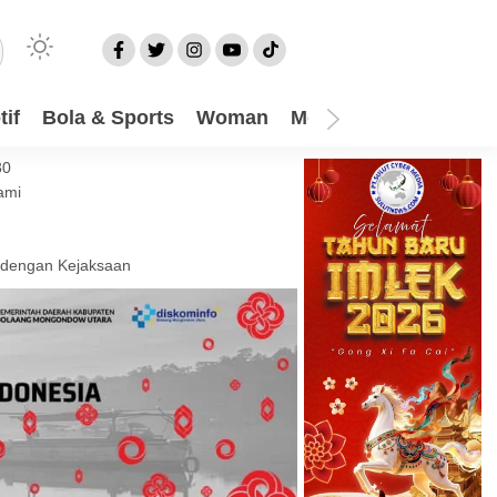
if
Bola & Sports
Woman
Mom
Video
More
30
ami
 dengan Kejaksaan