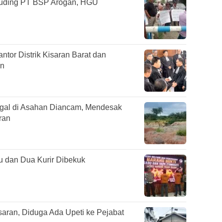
Tuding PT BSP Arogan, HGU
or Distrik Kisaran Barat dan
an
egal di Asahan Diancam, Mendesak
ran
 dan Dua Kurir Dibekuk
aran, Diduga Ada Upeti ke Pejabat